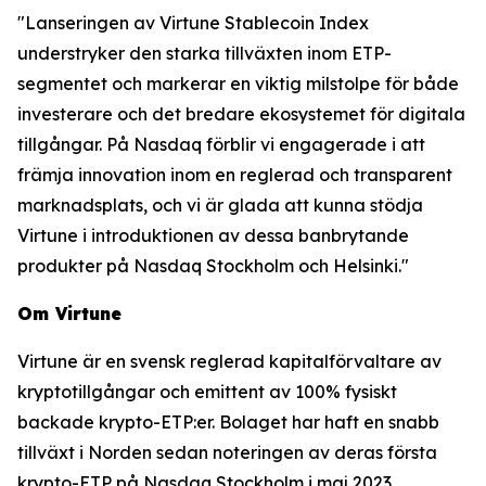
"Lanseringen av Virtune Stablecoin Index
understryker den starka tillväxten inom ETP-
segmentet och markerar en viktig milstolpe för både
investerare och det bredare ekosystemet för digitala
tillgångar. På Nasdaq förblir vi engagerade i att
främja innovation inom en reglerad och transparent
marknadsplats, och vi är glada att kunna stödja
Virtune i introduktionen av dessa banbrytande
produkter på Nasdaq Stockholm och Helsinki."
Om Virtune
Virtune är en svensk reglerad kapitalförvaltare av
kryptotillgångar och emittent av 100% fysiskt
backade krypto-ETP:er. Bolaget har haft en snabb
tillväxt i Norden sedan noteringen av deras första
krypto-ETP på Nasdaq Stockholm i maj 2023.