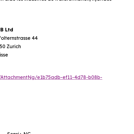
B Ltd
folternstrasse 44
50 Zurich
isse
/AttachmentNg/e1b75adb-ef11-4d78-b08b-
Sensi+ NG