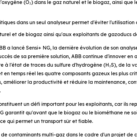
oxygène (O₂) dans le gaz naturel et le biogaz, ainsi que l
ues dans un seul analyseur permet d'éviter l'utilisation d
rel et de biogaz ainsi qu'aux exploitants de gazoducs de 
a lancé Sensi+ NG, la dernière évolution de son analyse
succès de sa première solution, ABB continue d'innover en
e à l'état de traces du sulfure d'hydrogène (H₂S), de la
et en temps réel les quatre composants gazeux les plus crit
s, améliorer la productivité et réduire la maintenance, co
.
tituent un défi important pour les exploitants, car ils repr
G garantit qu'avant que le biogaz ou le biométhane ne soit
e qui permet un transport sûr et fiable.
 de contaminants multi-gaz dans le cadre d'un projet de 