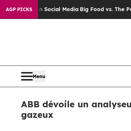
ssages on Social Media
Big Food vs. The People. 
AGP PICKS
Menu
ABB dévoile un analyseu
gazeux